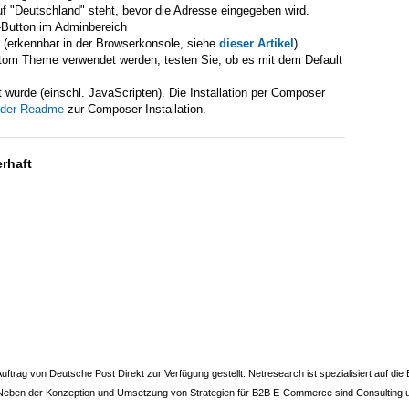
f "Deutschland" steht, bevor die Adresse eingegeben wird.
-Button im Adminbereich
n (erkennbar in der Browserkonsole, siehe
dieser Artikel
).
tom Theme verwendet werden, testen Sie, ob es mit dem Default
rt wurde (einschl. JavaScripten). Die Installation per Composer
 der Readme
zur Composer-Installation.
trag von Deutsche Post Direkt zur Verfügung gestellt. Netresearch ist spezialisiert auf d
n der Konzeption und Umsetzung von Strategien für B2B E-Commerce sind Consulting und 